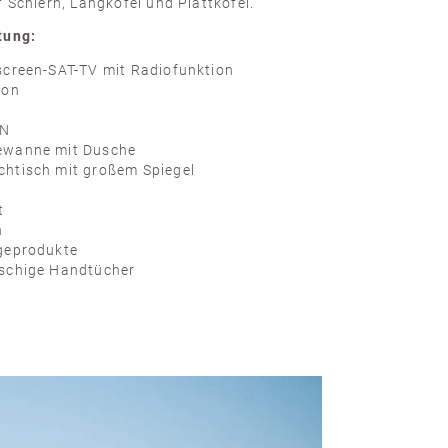
f Schlern, Langkofel und Plattkofel.
tung:
screen-SAT-TV mit Radiofunktion
fon
N
ewanne mit Dusche
htisch mit großem Spiegel
t
n
geprodukte
schige Handtücher