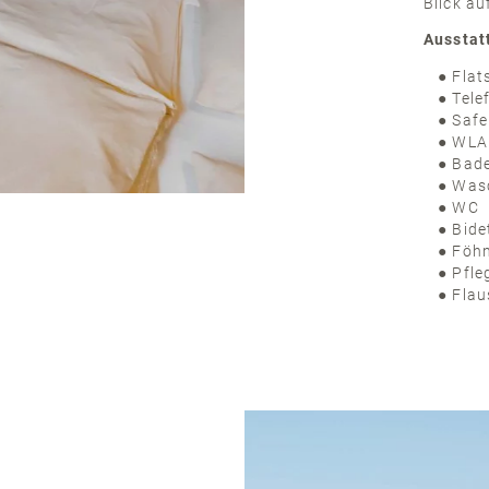
Blick au
Ausstat
Flat
Tele
Safe
WLA
Bad
Wasc
WC
Bide
Föh
Pfle
Flau