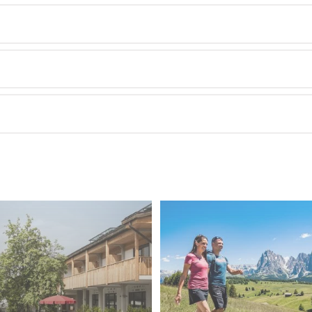
ler Qualitätsprodukten
eisenbuffet
 Wochenprogramm
age)
 auf der Seiser Alm
ompatsch auf der Seiser Alm
Skischuhe
aub bei uns in ein einmaliges Erlebnis verwandeln