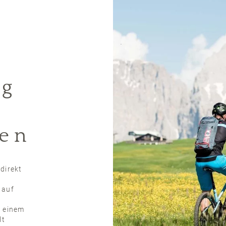
ng
ten
direkt
 auf
h einem
lt