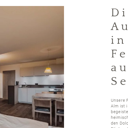
D
Au
in
Fe
au
Se
Unsere 
Alm ist 
begeiste
heimisc
den Dol