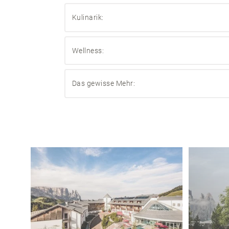
Kulinarik:
Vitales Frühstücksbuffet mit vielfältigen Südtiro
Wellness:
Kleiner Nachmittagsimbiss im Winter
5-Gänge-Menü mit wechselndem Salat- und Vorsp
Momente der Ruhe in Sauna und Dampfbad
Kulinarische Themenabende und Aperitifs laut
Das gewisse Mehr:
Flauschige Bademäntel und Badetasche (auf Anfr
Willkommensgeschenk für unsere kleinen Gäste
Apfelgruß bei der Ankunft in Ihre Ferienwohnung
Spiele und Bücher zum Ausleihen
Parkplatz direkt vor unserer Ferienwohnung in C
Im Winter: Skiraum und Trockenbereich für Ihre 
Und all unsere weiteren Highlights
, die Ihren Url